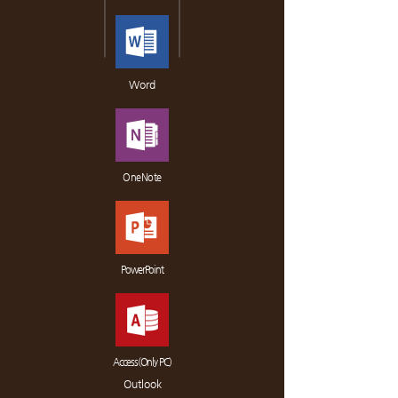
Word
OneNote
PowerPoint
Access(Only PC)
Outlook